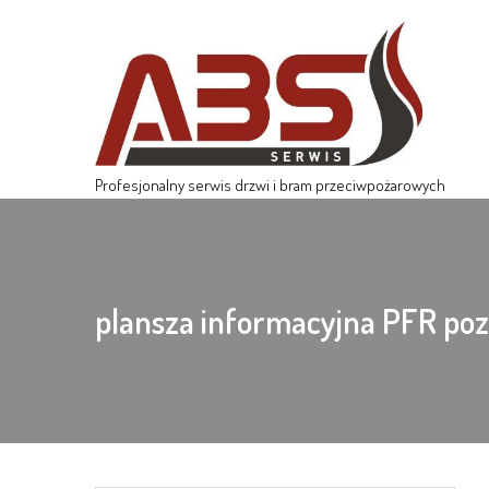
Profesjonalny serwis drzwi i bram przeciwpożarowych
plansza informacyjna PFR po