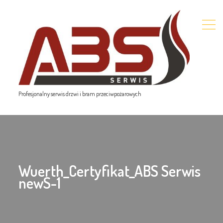
Profesjonalny serwis drzwi i bram przeciwpożarowych
Wuerth_Certyfikat_ABS Serwis
newS-1