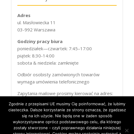
Adres
ul. Masłowiecka 11
03-992 Warszawa
Godziny pracy biura
poniedziałek—czwartek: 7:45–17:00
piątek: 8:30-14:00
sobota & niedziela: zamknięte
Odbiór osobisty zamówionych towarów
wymaga umówienia telefonicznego
Zapytania mailowe prosimy kierować na adres:
Zgodnie z przepisami UE musimy Cię poinformować, że lubimy
serwis@abs.pl
ciasteczka. Dalsze korzystanie ze strony oznacza, że zgadzasz
się na ich użycie. Nie będą one w żaden sposób
wykorzystywane oprócz podstawowego celu, dla którego
zostały stworzone - czyli poprawnego działania niniejszej
strony internetowej. Cookies można spokojnie wyłączyć z